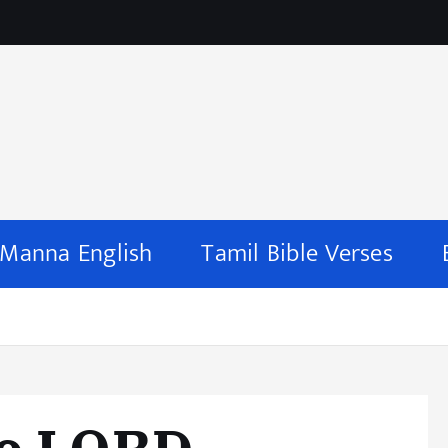
 Manna English
Tamil Bible Verses