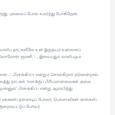
றது; புல்லைப் போல் உலர்ந்து போகிறேன்.
வாலிப நாட்களிலே உன் இருதயம் உன்னைப்
ன சாலொமோன் ஞானி, “….. இளவயதும் வாலிபமும்
ை…..” பிரசங்கி.12:1) என்றும் சொல்கிறார். ஏனென்றால்
லத்து நாட்கள் “எனக்குப் பிரியமானவைகள் அல்ல
்னும்” பிரசங்கி.12:1 என்று ஆரம்பித்து,
ள் (கைகள்) தள்ளாடிப் போவர்; பெலசாலிகள் (கால்கள்)
 குறைவுபட்டுப் போவர்;