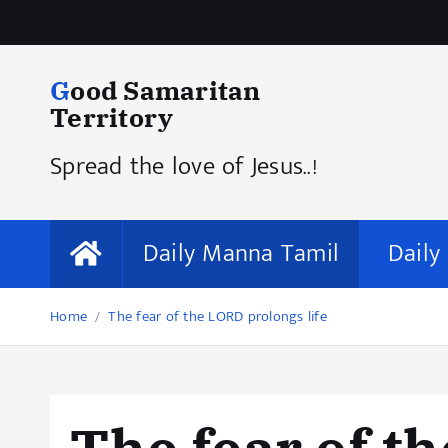
Good Samaritan
Territory
Spread the love of Jesus..!
Daily Manna Tamil
Daily
Home
The fear of the LORD prolongs life