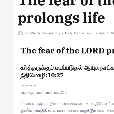
The fear of t
prolongs life
GoodSamaritanTerritory
Daily Manna Tamil
April 11, 2
The fear of the LORD pr
கர்த்தருக்குப் பயப்படுதல் ஆயுசு நாட
நீதிமொழி:10:27
************
எனக்கு அன்பானவர்களே!
“நரை வயது மட்டும் நான் உங்களை தாங்குவேன்” எ
இனிய நாமத்தில் உங்கள் அனைவருக்கும் என் அன்பி