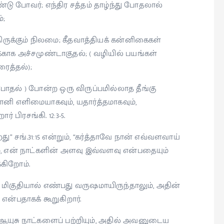
்டு போவர்; எந்திர சத்தம் தாழ்ந்து போதலால்
்;
்திருக்கும் நிலமை; கீதவாத்தியக் கன்னிகைகள்
க்காக அச்சமுண்டாகுதல்; ( வழியில் பயங்கள்
ைத்தல்);
 போதல் ) போன்ற ஒரு விருப்பமில்லாத தீங்கு
ி எளிமையாகவும், யதார்த்தமாகவும்,
் பிரசங்கி. 12:3-5.
து” சங்.31:15 என்றும், “கர்த்தாவே நான் எவ்வளவாய்
, என் நாட்களின் அளவு இவ்வளவு என்பதையும்
்கிறோம்.
் மிகுதியால் எண்பது வருஷமாயிருந்தாலும், அதின்
என்பதாகக் கூறுகிறார்.
ஆயுசு நாட்களைப் பற்றியும், அதில் அவனுடைய