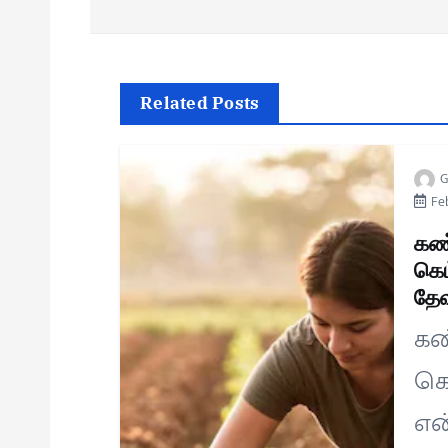
Related Posts
G
Feb
கண
கெம
தேவ
கண
கெ
என