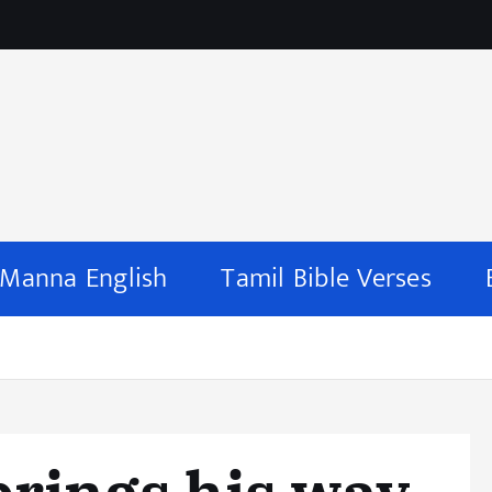
 Manna English
Tamil Bible Verses