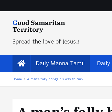
Good Samaritan
Territory
Spread the love of Jesus..!
Daily Manna Tamil
Daily
Home
A man’s folly brings his way to ruin