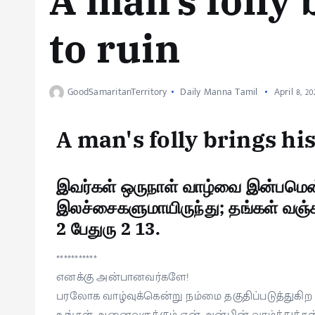
A man’s folly 
to ruin
GoodSamaritanTerritory
Daily Manna Tamil
April 8, 20
A man's folly brings hi
இவர்கள் ஒருநாள் வாழ்வை இன்பம
இலச்சைகளுமாயிருந்து; தங்கள் வஞ்
2 பேதுரு 2 13.
***********
எனக்கு அன்பானவர்களே!
பரலோக வாழ்வுக்கென்று நம்மை தகுதிப்படுத்துகிற 