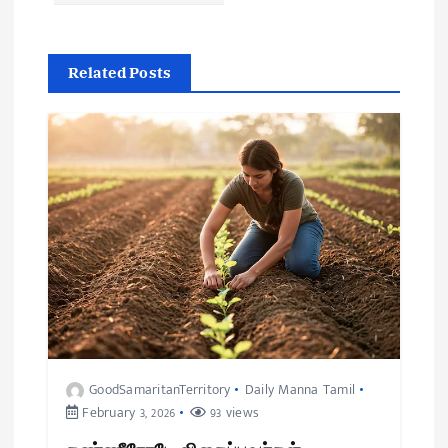
Related Posts
GoodSamaritanTerritory
Daily Manna Tamil
February 3, 2026
93 views