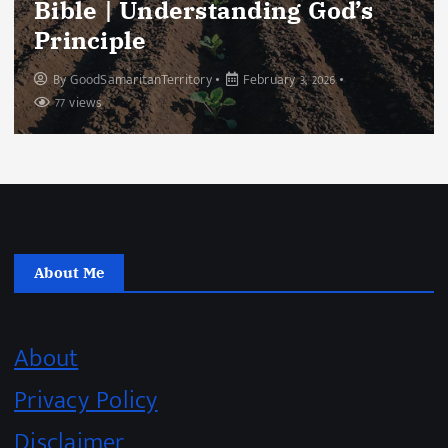
Bible | Understanding God’s
Principle
By
GoodSamaritanTerritory
February 3, 2026
77 views
About Me
About
Privacy Policy
Disclaimer