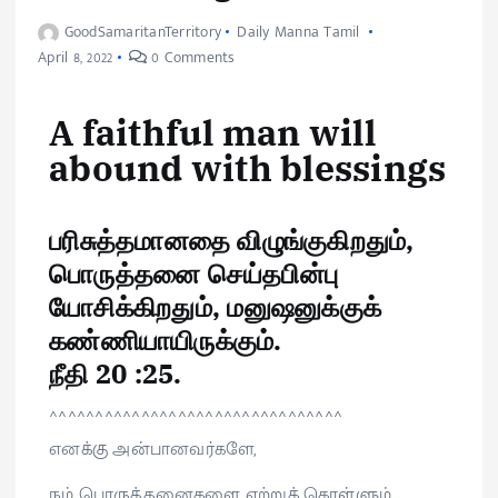
GoodSamaritanTerritory
Daily Manna Tamil
April 8, 2022
0 Comments
A faithful man will
abound with blessings
பரிசுத்தமானதை விழுங்குகிறதும்,
பொருத்தனை செய்தபின்பு
யோசிக்கிறதும், மனுஷனுக்குக்
கண்ணியாயிருக்கும்.
நீதி 20 :25.
^^^^^^^^^^^^^^^^^^^^^^^^^^^^^^^^
எனக்கு அன்பானவர்களே,
நம் பொருத்தனைகளை ஏற்றுக் கொள்ளும்