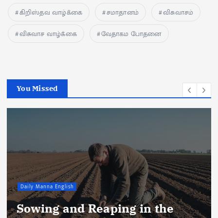
கிறிஸ்தவ வாழ்க்கை
சமாதானம்
விசுவாசம்
விசுவாச வாழ்க்கை
வேதாகம போதனை
You Missed
Daily Manna English
Sowing and Reaping in the