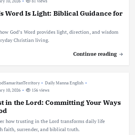
ry 10, 2026
81 views
s Word Is Light: Biblical Guidance for
how God’s Word provides light, direction, and wisdom
eryday Christian living.
Continue reading
dSamaritanTerritory
Daily Manna English
ry 10, 2026
156 views
t in the Lord: Committing Your Ways
od
er how trusting in the Lord transforms daily life
h faith, surrender, and biblical truth.