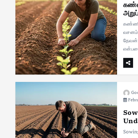
கண்ண
அறுப
கண்ணீர
வசனம் 
தேவன் 
என்பதை
Goo
Febru
Sowi
Unde
Sowing