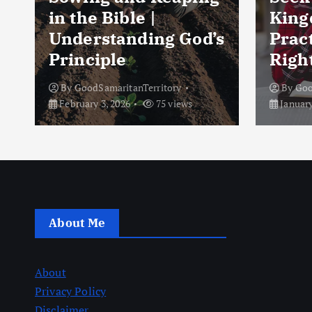
in the Bible |
King
Understanding God’s
Pract
Principle
Right
By
GoodSamaritanTerritory
By
Goo
February 3, 2026
75 views
January
About Me
About
Privacy Policy
Disclaimer