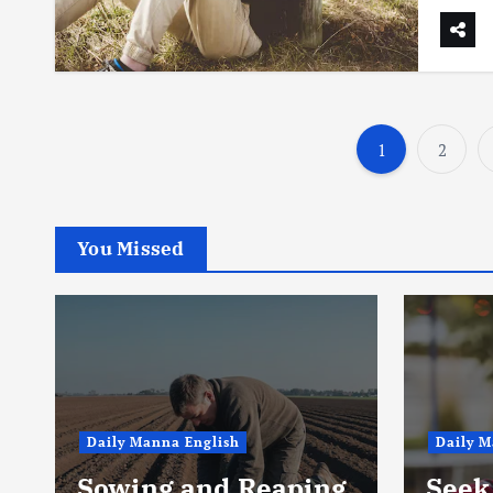
1
2
You Missed
Daily Manna English
Daily M
Sowing and Reaping
Seek 