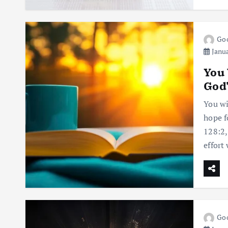
Goo
Janua
You 
God’
You wil
hope f
128:2,
effort 
Goo