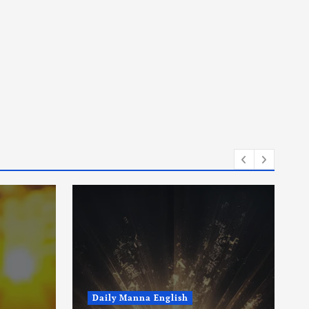
Daily Manna English
e