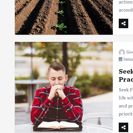
action
accord
Goo
Janua
Seek
Prac
Seek F
life w
and pr
priorit