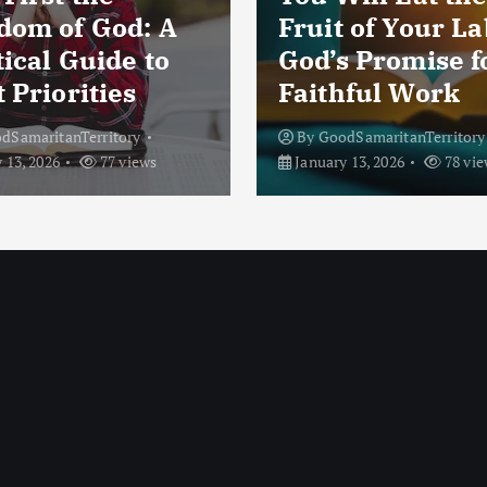
i
dom of God: A
Fruit of Your La
ical Guide to
God’s Promise f
n
 Priorities
Faithful Work
a
dSamaritanTerritory
By
GoodSamaritanTerritory
t
 13, 2026
77 views
January 13, 2026
78 vie
i
o
n