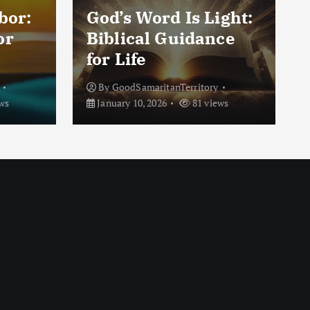
bor:
God’s Word Is Light:
or
Biblical Guidance
for Life
By
GoodSamaritanTerritory
ws
January 10, 2026
81 views