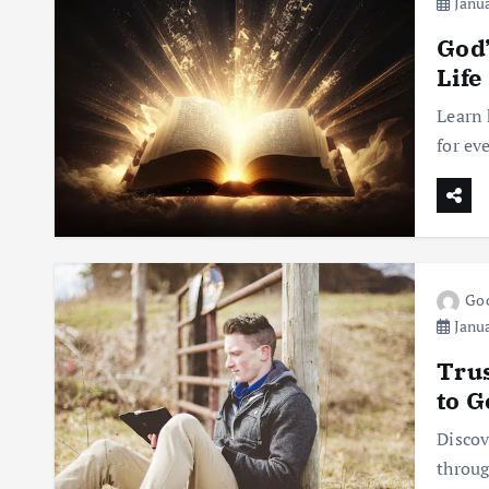
Janua
God’
Life
Learn 
for ev
Goo
Janua
Trus
to G
Discov
throug