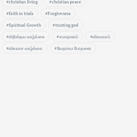
christian living
christian peace
faith in trials
Forgiveness
Spiritual Growth
trusting god
கிறிஸ்தவ வாழ்க்கை
சமாதானம்
விசுவாசம்
விசுவாச வாழ்க்கை
வேதாகம போதனை