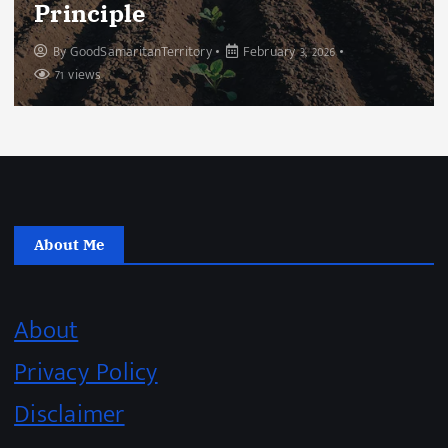
Priorities
By
GoodSamaritanTerritory
January 13, 2026
76 views
About Me
About
Privacy Policy
Disclaimer