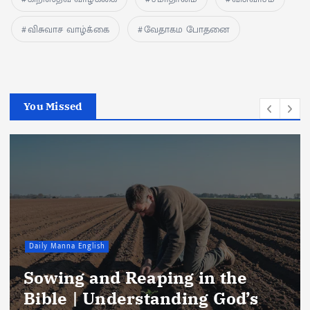
விசுவாச வாழ்க்கை
வேதாகம போதனை
You Missed
Daily Manna English
Seek First the Kingdom of God:
A Practical Guide to Right