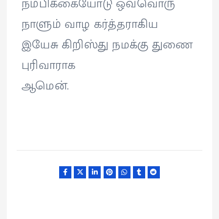
நம்பிக்கையோடு ஒவ்வொரு
நாளும் வாழ கர்த்தராகிய
இயேசு கிறிஸ்து நமக்கு துணை
புரிவாராக
ஆமென்.