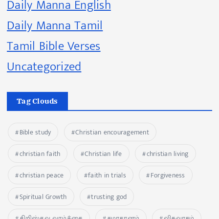
Daily Manna English
Daily Manna Tamil
Tamil Bible Verses
Uncategorized
Tag Clouds
Bible study
Christian encouragement
christian faith
Christian life
christian living
christian peace
faith in trials
Forgiveness
Spiritual Growth
trusting god
கிறிஸ்தவ வாழ்க்கை
சமாதானம்
விசுவாசம்