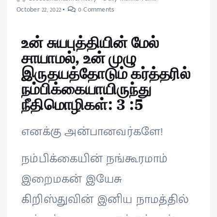
October 22, 2022
0 Comments
உன் சுயபுத்தியின் மேல்
சாயாமல், உன் முழு
இருதயத்தோடும் கர்த்தரில்
நம்பிக்கையாயிருந்து
நீதிமொழிகள்: 3 :5
எனக்கு அன்பானவர்களே!
நம்பிக்கையின் நங்கூரமாம்
இறைமகன் இயேசு
கிறிஸ்துவின் இனிய நாமத்தில்