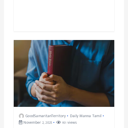
GoodSamaritanTerritory
Daily Manna Tamil
November 2, 2025
161 views