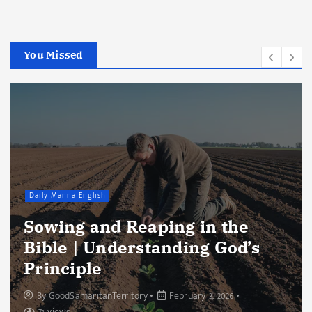
You Missed
Daily Manna English
Sowing and Reaping in the
Bible | Understanding God’s
Principle
By
GoodSamaritanTerritory
February 3, 2026
71 views