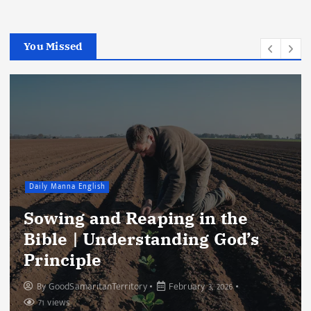
You Missed
Daily Manna English
Sowing and Reaping in the
Bible | Understanding God’s
Principle
By
GoodSamaritanTerritory
February 3, 2026
71 views