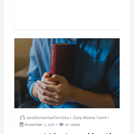
GoodSamaritanTerritory
Daily Manna Tamil
November 2, 2025
161 views