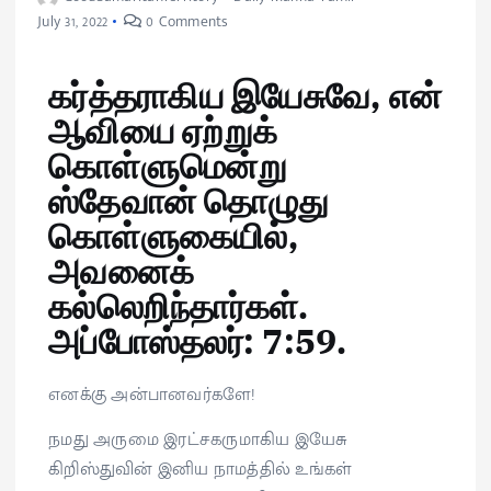
July 31, 2022
0 Comments
கர்த்தராகிய இயேசுவே, என்
ஆவியை ஏற்றுக்
கொள்ளுமென்று
ஸ்தேவான் தொழுது
கொள்ளுகையில்,
அவனைக்
கல்லெறிந்தார்கள்.
அப்போஸ்தலர்: 7:59.
எனக்கு அன்பானவர்களே!
நமது அருமை இரட்சகருமாகிய இயேசு
கிறிஸ்துவின் இனிய நாமத்தில் உங்கள்