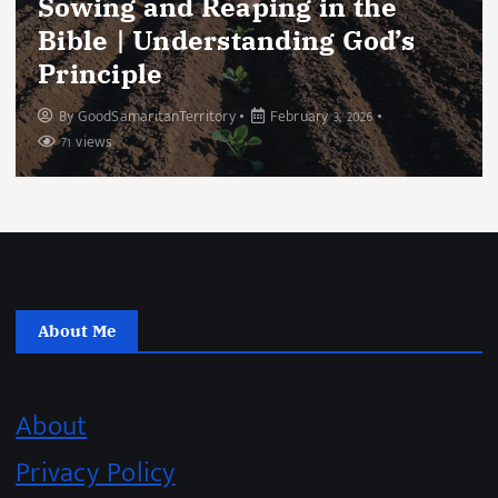
Sowing and Reaping in the
Bible | Understanding God’s
Principle
By
GoodSamaritanTerritory
February 3, 2026
71 views
About Me
About
Privacy Policy