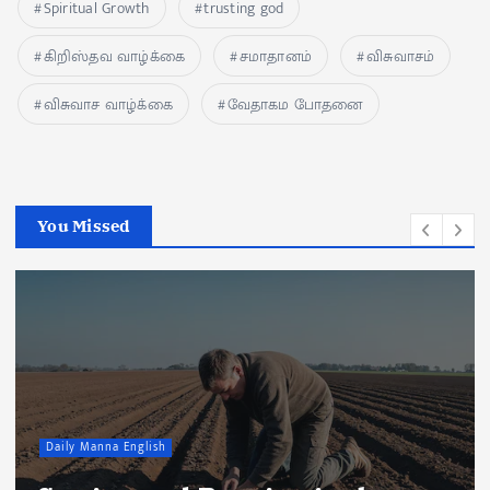
Spiritual Growth
trusting god
கிறிஸ்தவ வாழ்க்கை
சமாதானம்
விசுவாசம்
விசுவாச வாழ்க்கை
வேதாகம போதனை
You Missed
Daily Manna English