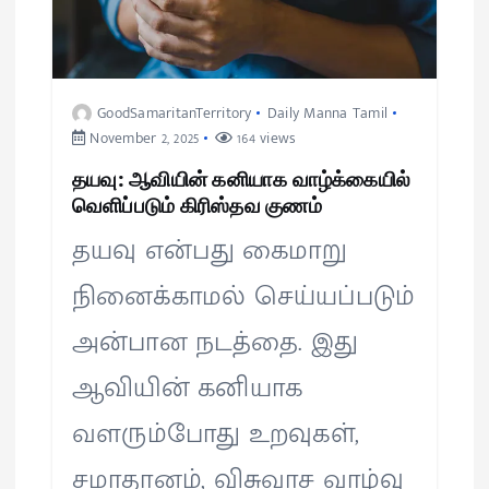
GoodSamaritanTerritory
Daily Manna Tamil
November 2, 2025
164 views
தயவு: ஆவியின் கனியாக வாழ்க்கையில்
வெளிப்படும் கிரிஸ்தவ குணம்
தயவு என்பது கைமாறு
நினைக்காமல் செய்யப்படும்
அன்பான நடத்தை. இது
ஆவியின் கனியாக
வளரும்போது உறவுகள்,
சமாதானம், விசுவாச வாழ்வு