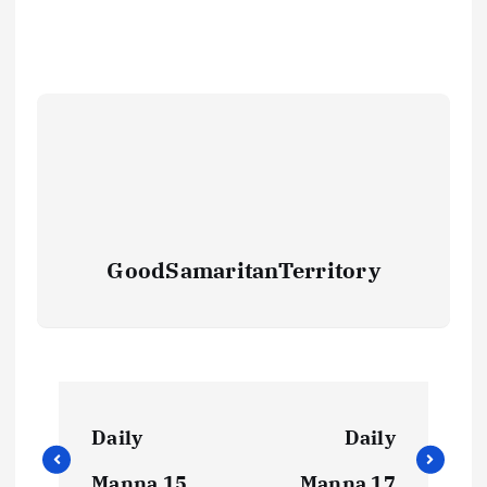
GoodSamaritanTerritory
Daily
Daily
Manna 15
Manna 17