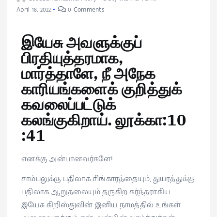
April 18, 2022
0 Comments
இயேசு அவளுக்குப்
பிரதியுத்தரமாக,
மார்த்தாளே, நீ அநேக
காரியங்களைக் குறித்துக்
கவலைப்பட்டுக்
கலங்குகிறாய். லூக்கா:10
:41
எனக்கு அன்பானவர்களே!
சாம்பலுக்கு பதிலாக சிங்காரத்தையும், துயரத்துக்கு
பதிலாக ஆறுதலையும் தருகிற கர்த்தராகிய
இயேசு கிறிஸ்துவின் இனிய நாமத்தில் உங்கள்