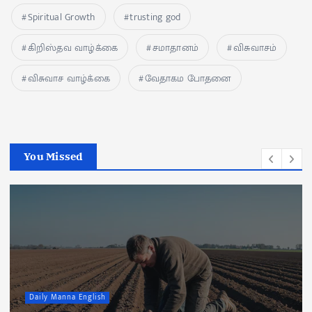
Spiritual Growth
trusting god
கிறிஸ்தவ வாழ்க்கை
சமாதானம்
விசுவாசம்
விசுவாச வாழ்க்கை
வேதாகம போதனை
You Missed
Daily Manna English