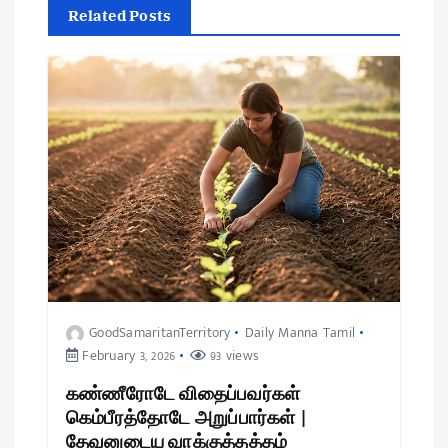
Related Posts
GoodSamaritanTerritory
Daily Manna Tamil
February 3, 2026
93 views
கண்ணீரோடே விதைப்பவர்கள்
கெம்பீரத்தோடே அறுப்பார்கள் |
தேவனுடைய வாக்குத்தத்தம்