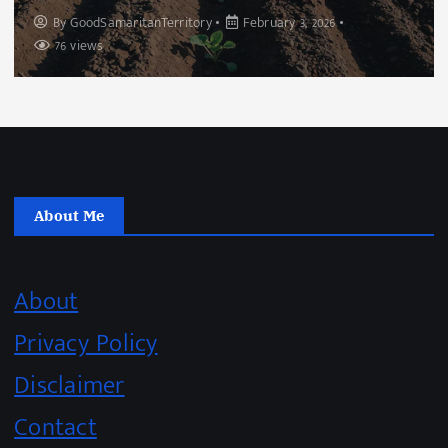
By
GoodSamaritanTerritory
February 3, 2026
76 views
About Me
About
Privacy Policy
Disclaimer
Contact