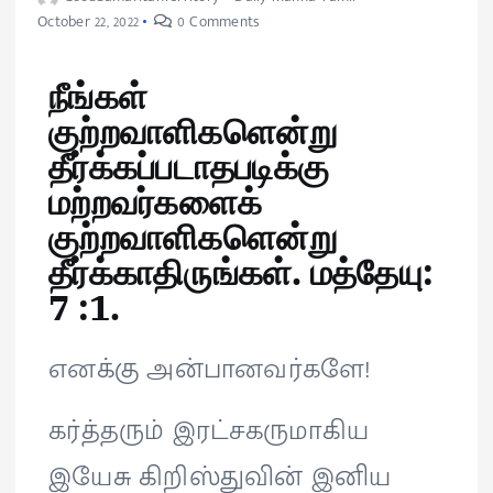
October 22, 2022
0 Comments
நீங்கள்
குற்றவாளிகளென்று
தீர்க்கப்படாதபடிக்கு
மற்றவர்களைக்
குற்றவாளிகளென்று
தீர்க்காதிருங்கள். மத்தேயு:
7 :1.
எனக்கு அன்பானவர்களே!
கர்த்தரும் இரட்சகருமாகிய
இயேசு கிறிஸ்துவின் இனிய