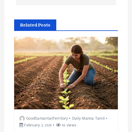
Related Posts
GoodSamaritanTerritory
Daily Manna Tamil
February 3, 2026
93 views