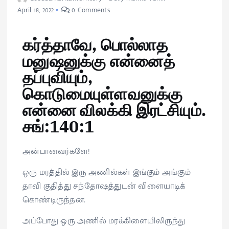
April 18, 2022
0 Comments
கர்த்தாவே, பொல்லாத
மனுஷனுக்கு என்னைத்
தப்புவியும்,
கொடுமையுள்ளவனுக்கு
என்னை விலக்கி இரட்சியும்.
சங்:140:1
அன்பானவர்களே!
ஒரு மரத்தில் இரு அணில்கள் இங்கும் அங்கும்
தாவி குதித்து சந்தோஷத்துடன் விளையாடிக்
கொண்டிருந்தன.
அப்போது ஒரு அணில் மரக்கிளையிலிருந்து