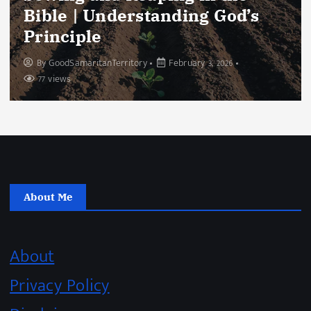
Bible | Understanding God’s
Principle
By
GoodSamaritanTerritory
February 3, 2026
77 views
About Me
About
Privacy Policy