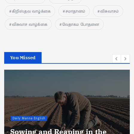
கிறிஸ்தவ வாழ்க்கை
சமாதானம்
விசுவாசம்
விசுவாச வாழ்க்கை
வேதாகம போதனை
You Missed
Daily Manna English
Sowing and Reaping in the