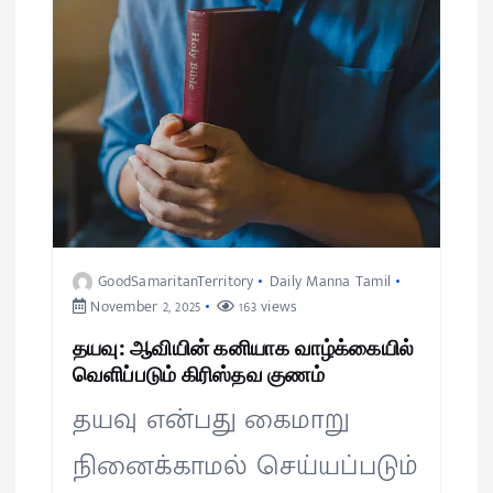
GoodSamaritanTerritory
Daily Manna Tamil
November 2, 2025
163 views
தயவு: ஆவியின் கனியாக வாழ்க்கையில்
வெளிப்படும் கிரிஸ்தவ குணம்
தயவு என்பது கைமாறு
நினைக்காமல் செய்யப்படும்