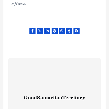
ஆமென்.
GoodSamaritanTerritory