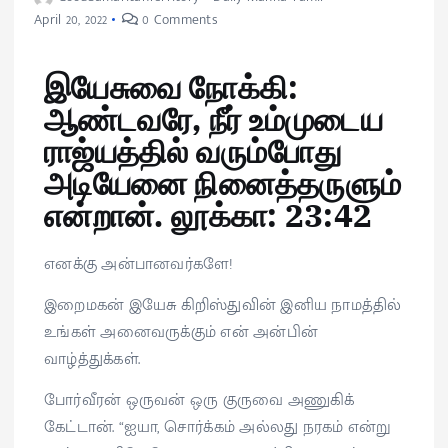
April 20, 2022
0 Comments
இயேசுவை நோக்கி:
ஆண்டவரே, நீர் உம்முடைய
ராஜ்யத்தில் வரும்போது
அடியேனை நினைத்தருளும்
என்றான். லூக்கா: 23:42
எனக்கு அன்பானவர்களே!
இறைமகன் இயேசு கிறிஸ்துவின் இனிய நாமத்தில்
உங்கள் அனைவருக்கும் என் அன்பின்
வாழ்த்துக்கள்.
போர்வீரன் ஒருவன் ஒரு குருவை அணுகிக்
கேட்டான். “ஐயா, சொர்க்கம் அல்லது நரகம் என்று