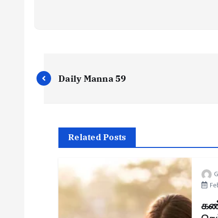
Daily Manna 59
Related Posts
G
Feb
கண