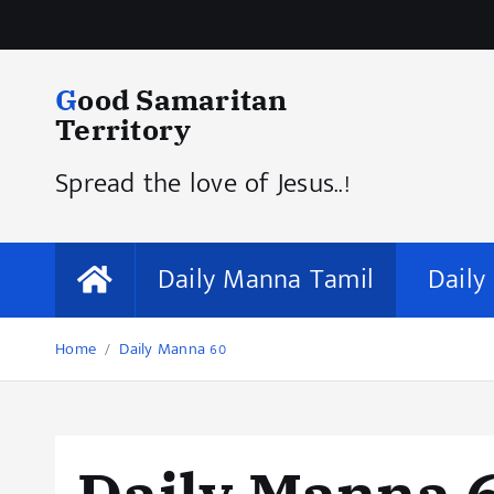
Good Samaritan
Territory
Spread the love of Jesus..!
Daily Manna Tamil
Daily
Home
Daily Manna 60