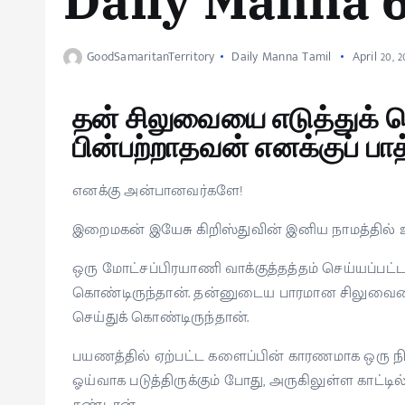
Daily Manna 
GoodSamaritanTerritory
Daily Manna Tamil
April 20, 2
தன் சிலுவையை எடுத்துக்
பின்பற்றாதவன் எனக்குப் பாத
எனக்கு அன்பானவர்களே!
இறைமகன் இயேசு கிறிஸ்துவின் இனிய நாமத்தில் உங
ஒரு மோட்சப்பிரயாணி வாக்குத்தத்தம் செய்யப்ப
கொண்டிருந்தான். தன்னுடைய பாரமான சிலுவையை
செய்துக் கொண்டிருந்தான்.
பயணத்தில் ஏற்பட்ட களைப்பின் காரணமாக ஒரு நிழ
ஓய்வாக படுத்திருக்கும் போது, அருகிலுள்ள காட்ட