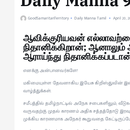
Daily Manna 
GoodSamaritanTerritory
Daily Manna Tamil
April 20, 2
ஆவிக்குரியவன் எல்லாவற்றை
நிதானிக்கிறான்; ஆனாலும்
ஆராய்ந்து நிதானிக்கப்படான
எனக்கு அன்பானவர்களே!
மகிமையுள்ள தேவனாகிய இயேசு கிறிஸ்துவின் இன
வாழ்த்துக்கள்.
சமீபத்தில் தமிழ்நாட்டில் அநேக சபைகளிலும், வீடு
வருவதற்கு முதல் காரணம் அதிக சத்தத்தோடு இரவு
முக்கிய காரணமாக அநேகர் கூறுவதை கேட்டிருப்ப