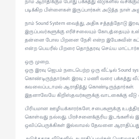
நாம் ஆராதிக்கும் போது பக்கத்து வீடுகளில் வசிக்க
படிக்கிற பிள்ளைகள் இருப்பார்கள். அடுத்த நாள் அ
நாம் Sound System வைத்து, அதிக சத்தத்தோடு இரவு
இருப்பவர்களுக்கு எரிச்சலையும் கோபத்தையும் உண்
தன்னை போல பிறனை நேசி என்ற இயேசுவின் கட
என்ற பெயரில் பிறரை தொந்தரவு செய்ய மாட்டார்க
ஒரு முறை,
ஒரு இரவு ஜெபம் நடைபெற்ற ஒரு வீட்டில் Sound sy
கொண்டிருந்தார்கள். இரவு 2 மணி வரை பக்கத்து வீ
கவலைப்படாமல் ஆராதித்து கொண்டிருந்தார்கள்.
இதனாலேயே கிறிஸ்தவர்களுக்கு வாடகைக்கு வீடு 
பிரியமான ஊழியக்காரர்களே, சபைகளுக்கு உபத்திரவ
கொள்வது நல்லது. பிரச்சனைக்குரிய இடங்களில் இர
ஒலிப்பெருக்கிகள் இல்லாமல் தேவனை ஆராதிப்பது 
அடுத்ததாக வீடுகளில் ஆராதிப்பவர்கள் மெதுவா