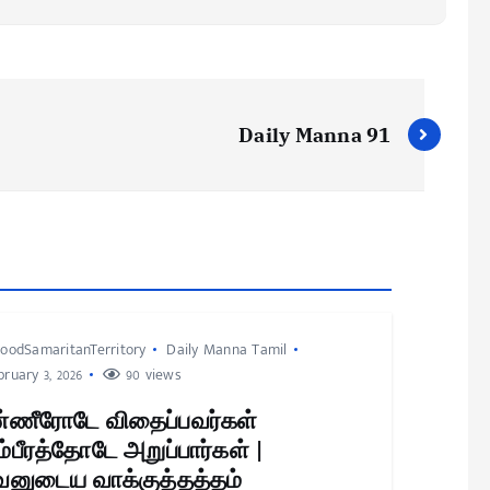
Daily Manna 91
oodSamaritanTerritory
Daily Manna Tamil
ruary 3, 2026
90 views
்ணீரோடே விதைப்பவர்கள்
்பீரத்தோடே அறுப்பார்கள் |
னுடைய வாக்குத்தத்தம்