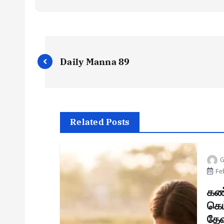
Daily Manna 89
Related Posts
G
Feb
கண
கெம
தேவ