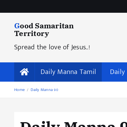
Good Samaritan
Territory
Spread the love of Jesus..!
Daily Manna Tamil
Daily
Home
Daily Manna 90