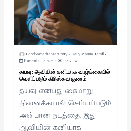
GoodSamaritanTerritory
Daily Manna Tamil
November 2, 2025
164 views
தயவு: ஆவியின் கனியாக வாழ்க்கையில்
வெளிப்படும் கிரிஸ்தவ குணம்
தயவு என்பது கைமாறு
நினைக்காமல் செய்யப்படும்
அன்பான நடத்தை. இது
ஆவியின் கனியாக