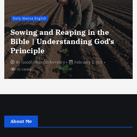
Daily Manna English
Sowing and Reaping in the
Bible | Understanding God’s
Principle
By
GoodSamaritanTerritory
February 3, 2026
76 views
About Me