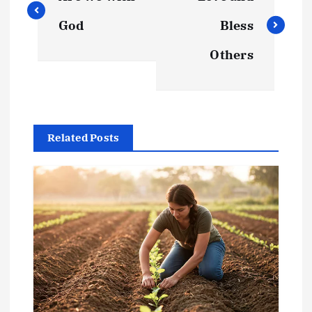
God
Bless
Others
Related Posts