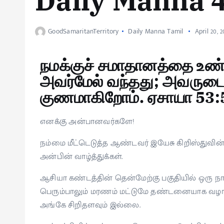
Daily Manna 
GoodSamaritanTerritory
Daily Manna Tamil
April 20, 2
நமக்குச் சமாதானத்தை உண
அவர்மேல் வந்தது; அவருடை
குணமாகிறோம். ஏசாயா 53:
எனக்கு அன்பானவர்களே!
நம்மை மீட்டெடுத்த ஆண்டவர் இயேசு கிறிஸ்துவின
அன்பின் வாழ்த்துக்கள்.
ஆசியா கண்டத்தின் தென்மேற்கு பகுதியில் ஒரு நாடு 
பெரும்பாலும் மரணம் மட்டுமே தண்டனையாக வழங்கப
அங்கே சிறிதளவும் இல்லை.