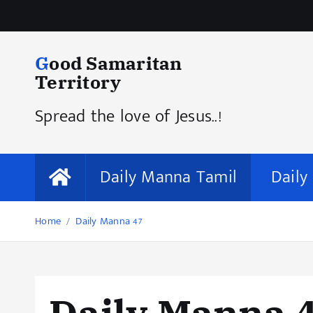
Good Samaritan
Territory
Spread the love of Jesus..!
Daily Manna Tamil
Daily
Home
Daily Manna 47